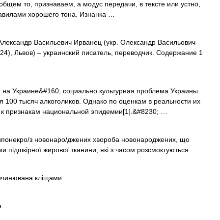
бщем то, признаваем, а модус передачи, в тексте или устно,
авилами хорошего тона. Изнанка …
лександр Васильевич Ирванец (укр. Олександр Васильович
24), Львов) – украинский писатель, переводчик. Содержание 1
на Украине&#160; социально культурная проблема Украины.
я 100 тысяч алкоголиков. Однако по оценкам в реальности их
я к признакам национальной эпидемии[1].&#8230; …
адипонекро/з новонаро/джених хвороба новонароджених, що
и підшкірної жирової тканини, які з часом розсмоктуються …
ричинювана кліщами …
ин …