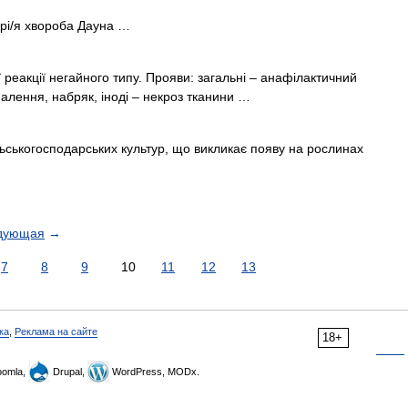
крі/я хвороба Дауна …
ї реакції негайного типу. Прояви: загальні – анафілактичний
палення, набряк, іноді – некроз тканини …
льськогосподарських культур, що викликає появу на рослинах
дующая
→
7
8
9
10
11
12
13
ка
,
Реклама на сайте
18+
omla,
Drupal,
WordPress, MODx.