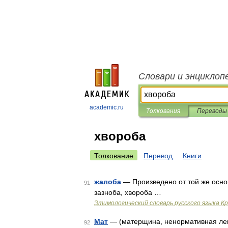
Словари и энциклоп
academic.ru
Толкования
Переводы
хвороба
Толкование
Перевод
Книги
жалоба
— Произведено от той же основы
91
зазноба, хвороба …
Этимологический словарь русского языка К
Мат
— (матерщина, ненормативная лекс
92