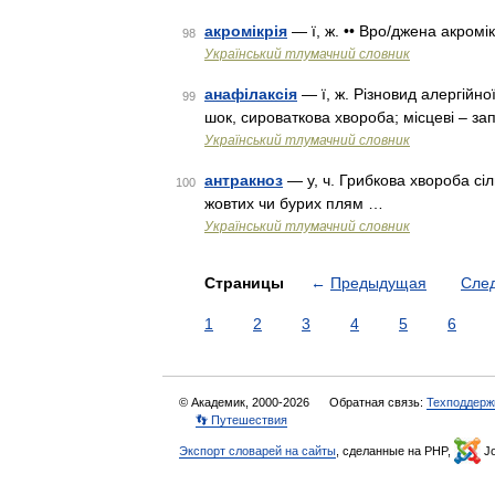
акромікрія
— ї, ж. •• Вро/джена акромі
98
Український тлумачний словник
анафілаксія
— ї, ж. Різновид алергійно
99
шок, сироваткова хвороба; місцеві – за
Український тлумачний словник
антракноз
— у, ч. Грибкова хвороба сі
100
жовтих чи бурих плям …
Український тлумачний словник
Страницы
←
Предыдущая
Сле
1
2
3
4
5
6
© Академик, 2000-2026
Обратная связь:
Техподдерж
👣 Путешествия
Экспорт словарей на сайты
, сделанные на PHP,
Jo