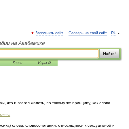
Запомнить сайт
Словарь на свой сайт
RU
едии на Академике
Найти!
Книги
Игры ⚽
, что и глагол жалеть, по такому же принципу, как слова
рылова
ика) слова, словосочетания, относящиеся к сексуальной и