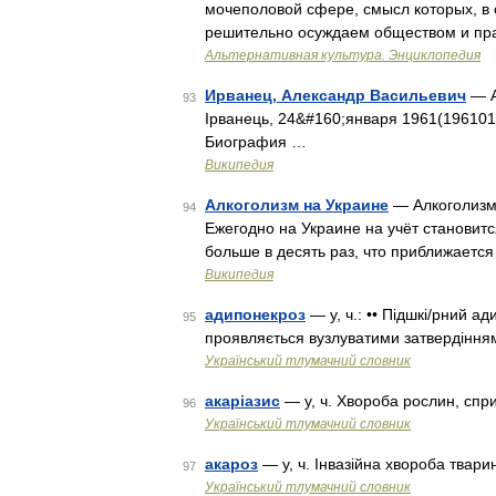
мочеполовой сфере, смысл которых, в о
решительно осуждаем обществом и пр
Альтернативная культура. Энциклопедия
Ирванец, Александр Васильевич
— А
93
Ірванець, 24&#160;января 1961(196101
Биография …
Википедия
Алкоголизм на Украине
— Алкоголизм 
94
Ежегодно на Украине на учёт становитс
больше в десять раз, что приближаетс
Википедия
адипонекроз
— у, ч.: •• Підшкі/рний 
95
проявляється вузлуватими затвердінням
Український тлумачний словник
акаріазис
— у, ч. Хвороба рослин, сп
96
Український тлумачний словник
акароз
— у, ч. Інвазійна хвороба твар
97
Український тлумачний словник